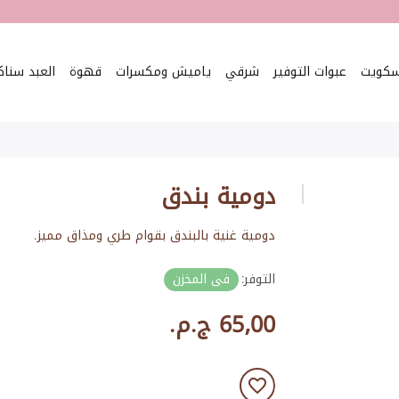
سكويت
عبوات التوفير
شرقي
ياميش ومكسرات
قهوة
العبد سنا
دومية بندق
دومية غنية بالبندق بقوام طري ومذاق مميز.
التوفر:
فى المخزن
65٫00 ج.م.‏
أضف للمفضلة