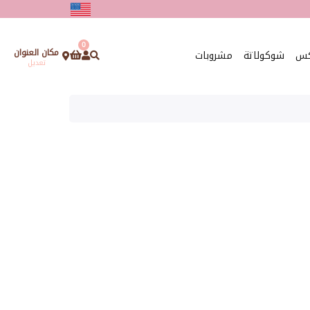
0
مكان العنوان
كس
شوكولاتة
مشروبات
تعديل