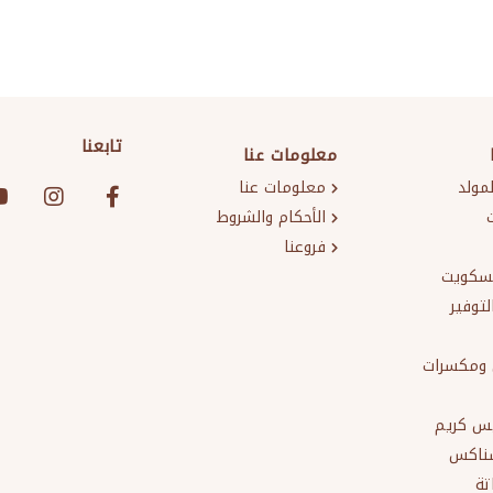
تابعنا
معلومات عنا
لمولد
معلومات عنا
الأحكام والشروط
فروعنا
سكويت
لتوفير
ومكسرات
يس كريم
سناكس
تة