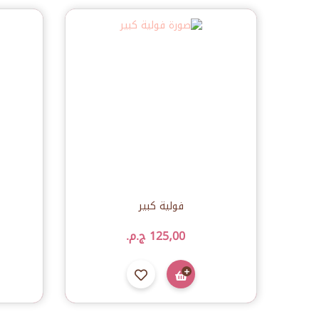
فولية كبير
125٫00 ج.م.‏