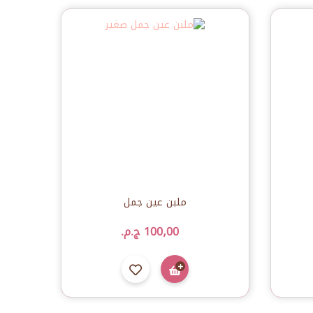
ملبن عين جمل
100٫00 ج.م.‏