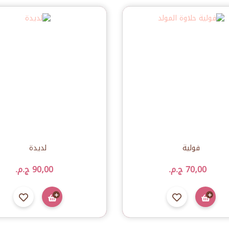
فولية
لديدة
70٫00 ج.م.‏
90٫00 ج.م.‏