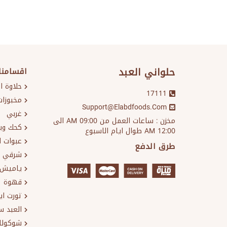
حلواني العبد
اقسامنا
حلاوة ا
17111
مخبوزات
Support@elabdfoods.com
غربي
مخزن : ساعات العمل من 09:00 AM الى
كحك وب
12:00 AM طوال ايام الاسبوع
عبوات ا
طرق الدفع
شرقي
ياميش 
قهوة
تورت ا
العبد 
شوكولا