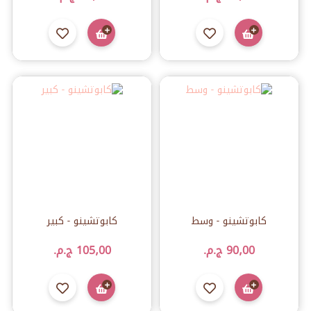
كابوتشينو - وسط
كابوتشينو - كبير
90٫00 ج.م.‏
105٫00 ج.م.‏