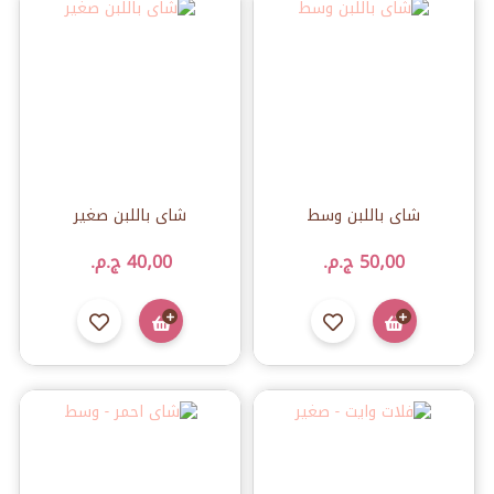
شاى باللبن وسط
شاى باللبن صغير
50٫00 ج.م.‏
40٫00 ج.م.‏