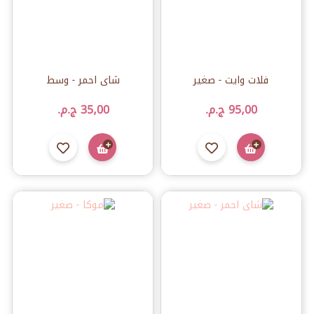
فلات وايت - صغير
شاى احمر - وسط
95٫00 ج.م.‏
35٫00 ج.م.‏