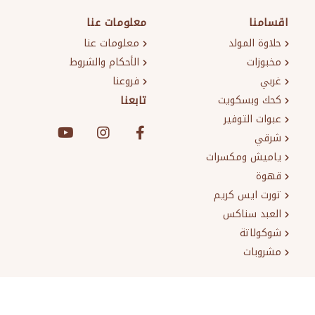
اقسامنا
معلومات عنا
حلاوة المولد
معلومات عنا
مخبوزات
الأحكام والشروط
غربي
فروعنا
كحك وبسكويت
تابعنا
عبوات التوفير
شرقي
ياميش ومكسرات
قهوة
تورت ايس كريم
العبد سناكس
شوكولاتة
مشروبات
حقوق الطبع والنشر والنسخ؛ 2026 EL Abd Patisserie. كل الحقوق محفوظة.