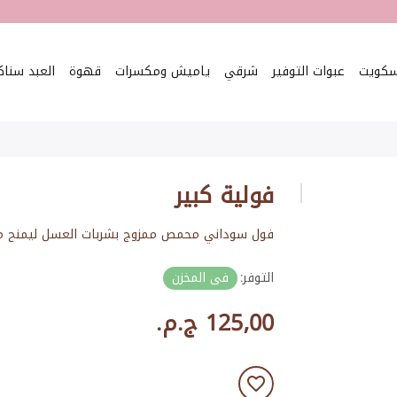
سكويت
عبوات التوفير
شرقي
ياميش ومكسرات
قهوة
العبد سنا
فولية كبير
فول سوداني محمص ممزوج بشربات العسل ليمنح مذاقً
التوفر:
فى المخزن
125٫00 ج.م.‏
أضف للمفضلة