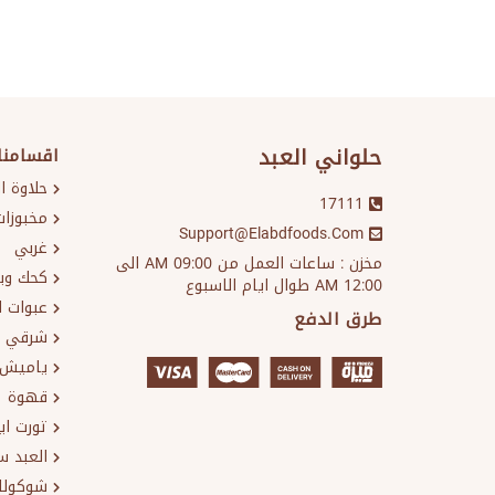
حلواني العبد
اقسامنا
حلاوة ا
17111
مخبوزات
Support@elabdfoods.com
غربي
مخزن : ساعات العمل من 09:00 AM الى
كحك وب
12:00 AM طوال ايام الاسبوع
عبوات ا
طرق الدفع
شرقي
ياميش 
قهوة
تورت ا
العبد 
شوكولا