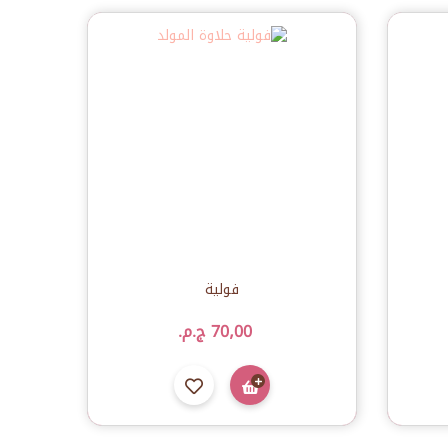
فولية
70٫00 ج.م.‏