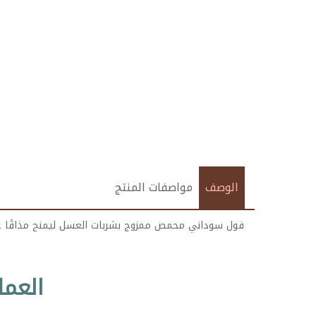
الوصف
مواصفات المنتج
فول سوداني محمص ممزوج بشربات العسل ليمنح مذاقًا غنيً
العمل