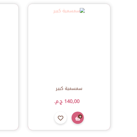
سمسمية كبير
140٫00 ج.م.‏