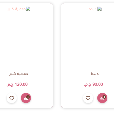
لديدة
حمصية كبير
90٫00 ج.م.‏
120٫00 ج.م.‏