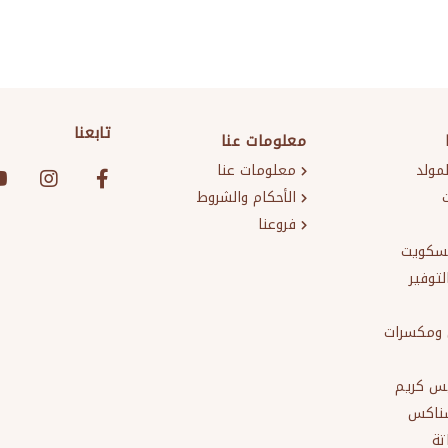
تابعنا
معلومات عنا
لمولد
معلومات عنا
الأحكام والشروط
فروعنا
سكويت
لتوفير
ومكسرات
يس كريم
سناكس
تة