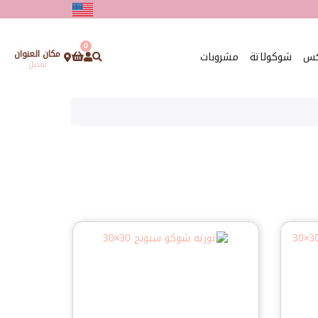
0
مكان العنوان
كس
شوكولاتة
مشروبات
تعديل