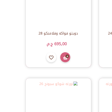
دويتو فواكه وفلامنكو 28
695٫00 ج.م.‏