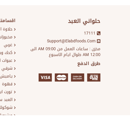
حلواني العبد
اقسامنا
حلاوة ا
17111
مخبوزات
Support@elabdfoods.com
غربي
مخزن : ساعات العمل من 09:00 AM الى
كحك وب
12:00 AM طوال ايام الاسبوع
عبوات ا
طرق الدفع
شرقي
ياميش 
قهوة
تورت ا
العبد 
شوكولا
مشروبا