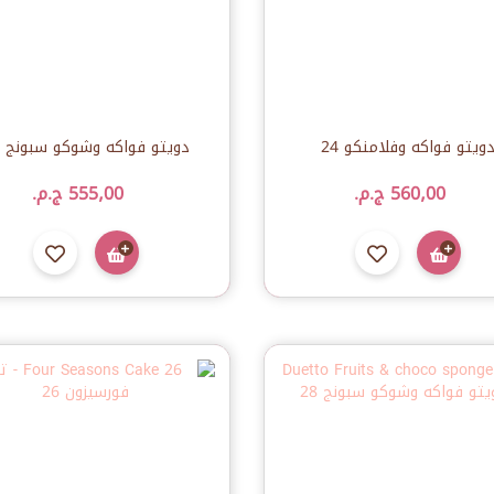
ويتو فواكه وفلامنكو 24
دويتو فواكه وشوكو سبونج 24
560٫00 ج.م.‏
555٫00 ج.م.‏