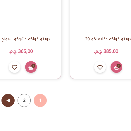
ويتو فواكه وفلامنكو 20
دويتو فواكه وشوكو سبونج 20
385٫00 ج.م.‏
365٫00 ج.م.‏
2
1