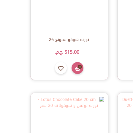
تورته شوكو سبونج 26
515٫00 ج.م.‏