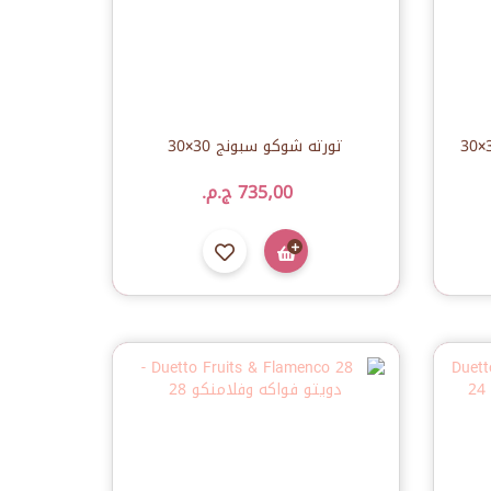
تورته شوكو سبونج 30×30
735٫00 ج.م.‏