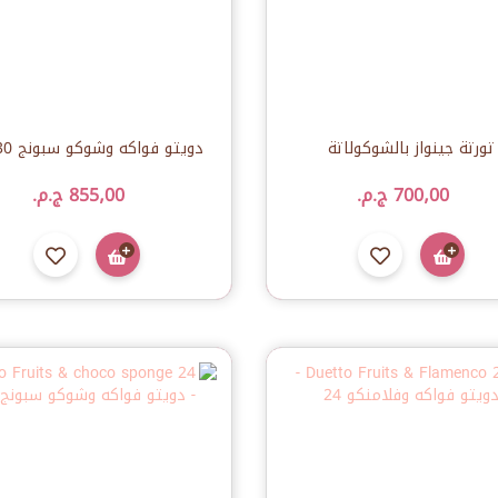
تورتة جينواز بالشوكولاتة
دويتو فواكه وشوكو سبونج 30×30
700٫00 ج.م.‏
855٫00 ج.م.‏