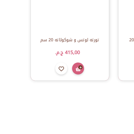
تورته لوتس و شوكولاته 20 سم
415٫00 ج.م.‏