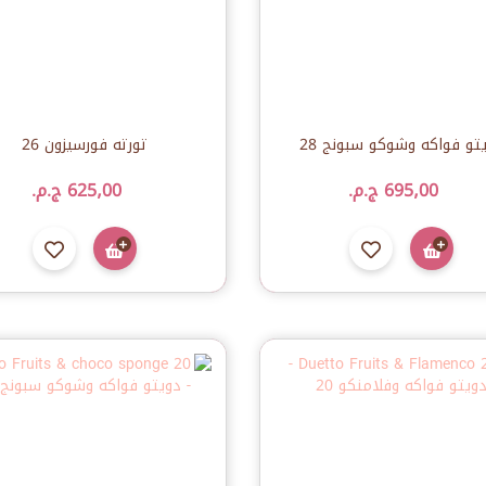
تو فواكه وشوكو سبونج 28
تورته فورسيزون 26
695٫00 ج.م.‏
625٫00 ج.م.‏